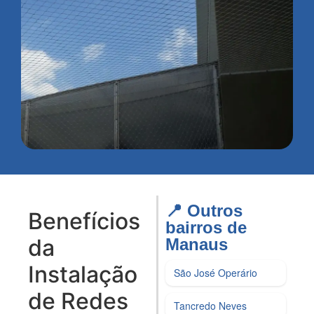
📍 Outros
Benefícios
bairros de
da
Manaus​
Instalação
São José Operário
de Redes
Tancredo Neves