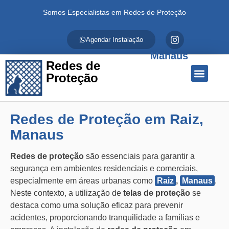
Somos Especialistas em Redes de Proteção
Agendar Instalação
Manaus
Redes de
Proteção
Quem Somos
Redes de Proteção
Fale Conosco
Redes de Proteção em Raiz,
Manaus
Redes de proteção
são essenciais para garantir a
segurança em ambientes residenciais e comerciais,
especialmente em áreas urbanas como
Raiz
,
Manaus
.
Neste contexto, a utilização de
telas de proteção
se
destaca como uma solução eficaz para prevenir
acidentes, proporcionando tranquilidade a famílias e