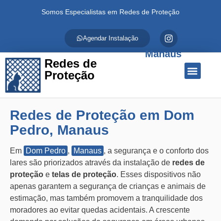
Somos Especialistas em Redes de Proteção
Agendar Instalação
Manaus
Redes de
Proteção
Quem Somos
Redes de Proteção
Fale Conosco
Redes de Proteção em Dom
Pedro, Manaus
Em
Dom Pedro
,
Manaus
, a segurança e o conforto dos
lares são priorizados através da instalação de
redes de
proteção
e
telas de proteção
. Esses dispositivos não
apenas garantem a segurança de crianças e animais de
estimação, mas também promovem a tranquilidade dos
moradores ao evitar quedas acidentais. A crescente