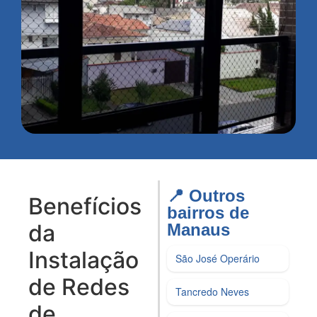
📍 Outros
Benefícios
bairros de
da
Manaus​
Instalação
São José Operário
de Redes
Tancredo Neves
de