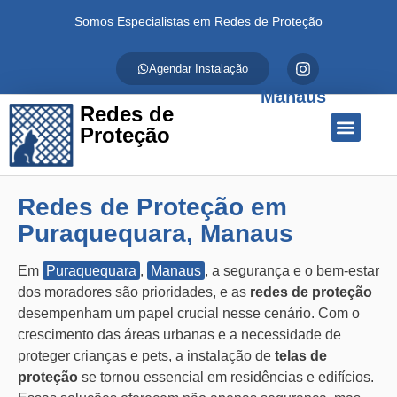
Somos Especialistas em Redes de Proteção
Agendar Instalação
Manaus
Redes de
Proteção
Quem Somos
Redes de Proteção
Fale Conosco
Redes de Proteção em
Puraquequara, Manaus
Em
Puraquequara
,
Manaus
, a segurança e o bem-estar
dos moradores são prioridades, e as
redes de proteção
desempenham um papel crucial nesse cenário. Com o
crescimento das áreas urbanas e a necessidade de
proteger crianças e pets, a instalação de
telas de
proteção
se tornou essencial em residências e edifícios.