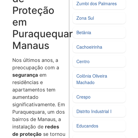
Zumbi dos Palmares
Proteção
Zona Sul
em
Puraquequara
Betânia
Manaus
Cachoeirinha
Nos últimos anos, a
Centro
preocupação com a
segurança
em
Colônia Oliveira
residências e
Machado
apartamentos tem
Crespo
aumentado
significativamente. Em
Distrito Industrial I
Puraquequara, um dos
bairros de Manaus, a
Educandos
instalação de
redes
de proteção
se tornou